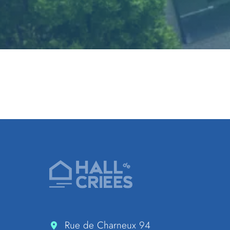
Pied de page
Accueil de Hall de criées
Rue de Charneux 94