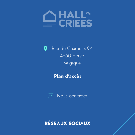
Pied de page
Accueil de Hall de criées
Rue de Charneux 94
4650 Herve
Belgique
Plan d'accès
Nous contacter
RÉSEAUX SOCIAUX