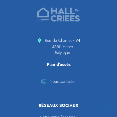
Pied de page
Accueil de Hall de criées
Rue de Charneux 94
4650 Herve
Belgique
Plan d'accès
Nous contacter
RÉSEAUX SOCIAUX
Notre page Facebook