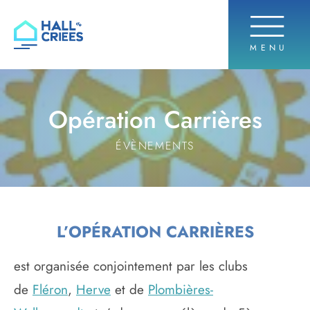
OUVRIR 
MENU
Hall de criées
Opération Carrières
ÉVÈNEMENTS
L’OPÉRATION CARRIÈRES
est organisée conjointement par les clubs
de
Fléron
,
Herve
et de
Plombières-