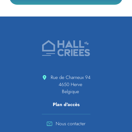
Pied de page
Accueil de Hall de criées
Rue de Charneux 94
4650 Herve
Belgique
Plan d'accès
Nous contacter