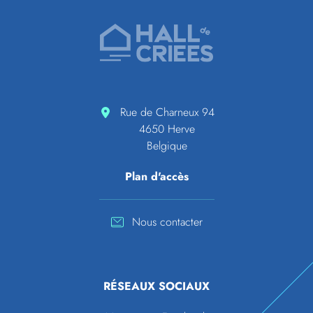
Pied de page
Accueil de Hall de criées
Rue de Charneux 94
4650 Herve
Belgique
Plan d'accès
Nous contacter
RÉSEAUX SOCIAUX