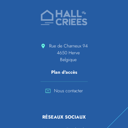
Pied de page
Accueil de Hall de criées
Rue de Charneux 94
4650 Herve
Belgique
Plan d'accès
Nous contacter
RÉSEAUX SOCIAUX