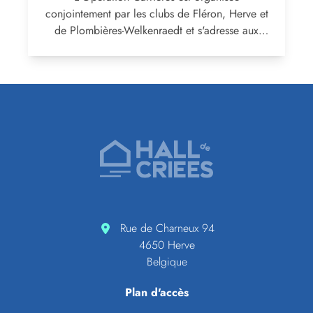
conjointement par les clubs de Fléron, Herve et
de Plombières-Welkenraedt et s'adresse aux
élèves de 5ème, 6ème et 7ème...
Pied de page
Accueil de Hall de criées
Rue de Charneux 94
4650 Herve
Belgique
Plan d'accès